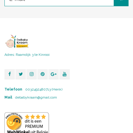
Adres: Raamdijk 3 te Kinrooi
Telefoon
0032492480713 (Henk)
Mail
debabykraam@gmail.com