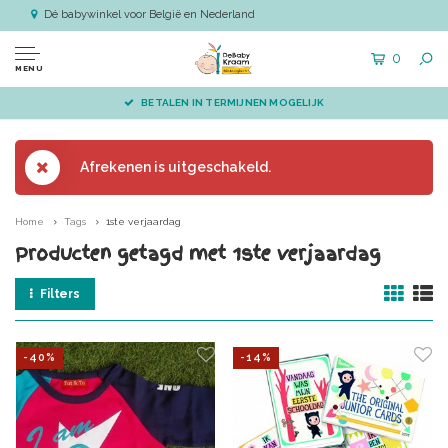
Dé babywinkel voor België en Nederland
0
MENU
BETALEN IN TERMIJNEN MOGELIJK
Afrekenen is uitgeschakeld.
Home
Tags
1ste verjaardag
Producten getagd met 1ste verjaardag
Filters
-40%
-14%