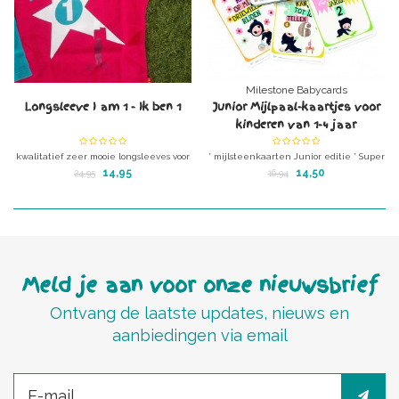
Milestone Babycards
Longsleeve I am 1 - Ik ben 1
Junior Mijlpaal-kaartjes voor
kinderen van 1-4 jaar
kwalitatief zeer mooie longsleeves voor
* mijlsteenkaarten Junior editie * Super
jarige jobjes en de rest van het jaar.
origineel 1ste verjaardags cadeau! *
14,95
14,50
24,95
16,94
Merk: TUT & TO
Kaarten gemaakt van biologisch papier!
* 1 set bestaat uit 30 mijlpaal kaarten!
Meld je aan voor onze nieuwsbrief
Ontvang de laatste updates, nieuws en
aanbiedingen via email