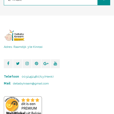
Adres: Raamdijk 3 te Kinrooi
Telefoon
0032492480713 (Henk)
Mail
debabykraam@gmail.com