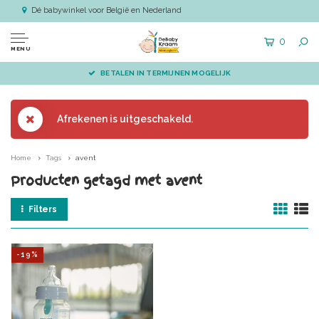
Dé babywinkel voor België en Nederland
0
MENU
BETALEN IN TERMIJNEN MOGELIJK
Afrekenen is uitgeschakeld.
Home
Tags
avent
Producten getagd met avent
Filters
-19%