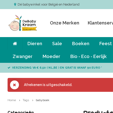
Dé babywinkel voor België en Nederland
Onze Merken
Klantenser
Dieren
Sale
Boeken
Feest
Zwanger
Moeder
Bio - Eco - Eerlijk
VERZENDING VA € 6,50 ( NL,BE ) EN GRATIS VANAF 90 EURO *
Afrekenen is uitgeschakeld.
Home
Tags
babyboek
Categorieën