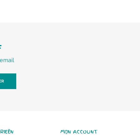
f
 email
ER
RIEËN
MIJN ACCOUNT