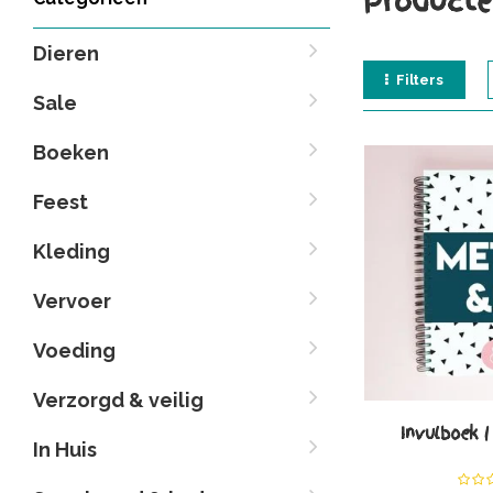
Producte
Dieren
Filters
Sale
Boeken
Feest
Kleding
Vervoer
Voeding
Verzorgd & veilig
Invulboek |
In Huis