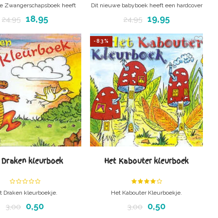
we Zwangerschapsboek heeft
Dit nieuwe babyboek heeft een hardcover
ver kaft met leeslint en is aan
kaft met leeslint en is aan de binnenzijde
18,95
19,95
24,95
24,95
zijde gemaakt van stevig 200
gemaakt van stevig 200 grams papier. Het
er. Het Zwangerschapsboek is
babyboek is speels vormgegeven en heeft
-83%
ormgegeven en heeft mooie
mooie kleuraccenten.
kleuraccenten.
 Draken kleurboek
Het Kabouter kleurboek
t Draken kleurboekje.
Het Kabouter Kleurboekje.
Stevig karton papier.
Stevig karton papier.
0,50
0,50
3,00
3,00