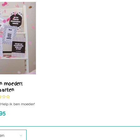
en moeder!
aarten
 Help ik ben moeder!
wat anders!
95
ten