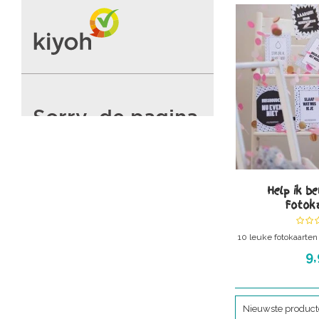
Help ik b
Fotok
10 leuke fotokaarten
Weer eens 
9,
Nieuwste produc