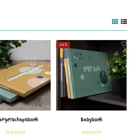
-20%
angerschapsboek
Babyboek