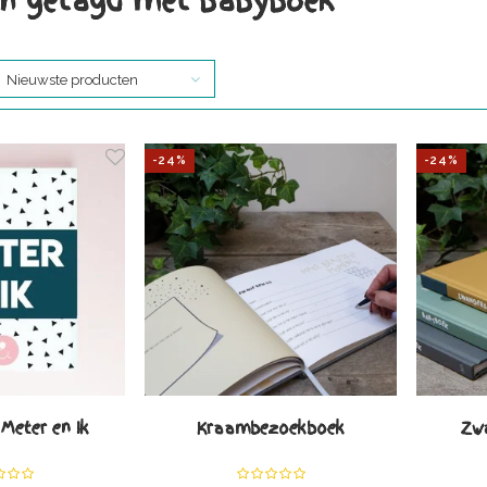
n getagd met babyboek
Nieuwste producten
-24%
-24%
 Meter en Ik
Kraambezoekboek
Zw