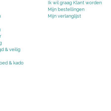
Ik wil graag Klant worden
Mijn bestellingen
n
Mijn verlanglijst
g
r
g
d & veilig
oed & kado